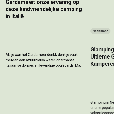
Gardameer: onze ervaring op
deze kindvriendelijke camping
in Italië
Nederland
Glamping
Als je aan het Gardameer denkt, denk je vaak
Ultieme 
meteen aan azuurblauw water, charmante
Kampere
Italiaanse dorpjes en levendige boulevards. Maar
waar verblijf je als je met je gezin een vakantie
wilt die zowel ontspannend als kindvriendelijk is?
Deze zomer besloten wij het zelf te ervaren en
kozen voor hu Altomincio...
Glamping in Ne
enorm populai
vakantiegange