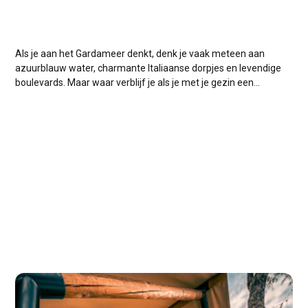
Als je aan het Gardameer denkt, denk je vaak meteen aan
azuurblauw water, charmante Italiaanse dorpjes en levendige
boulevards. Maar waar verblijf je als je met je gezin een
vakantie wilt die zowel ontspannend als kindvriendelijk is?
Deze zomer besloten wij het zelf te ervaren en kozen voor hu
Altomincio...