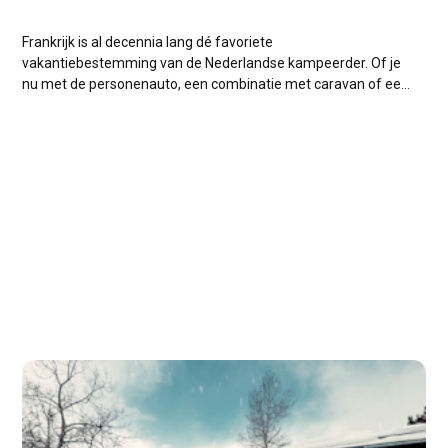
Frankrijk is al decennia lang dé favoriete
vakantiebestemming van de Nederlandse kampeerder. Of je
nu met de personenauto, een combinatie met caravan of een
ruime camper op pad gaat naar de Dordogne, de Provence,
de Franse Alpen of de Côte d'Azur: de reis er naartoe is
minstens zo...