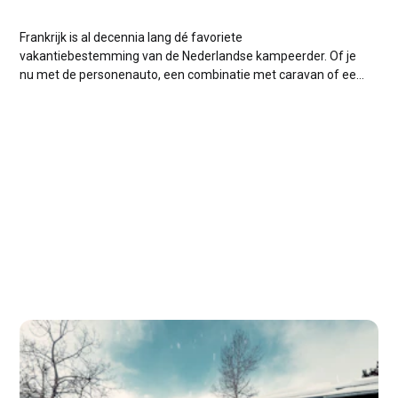
Frankrijk is al decennia lang dé favoriete
vakantiebestemming van de Nederlandse kampeerder. Of je
nu met de personenauto, een combinatie met caravan of een
ruime camper op pad gaat naar de Dordogne, de Provence,
de Franse Alpen of de Côte d'Azur: de reis er naartoe is
minstens zo...