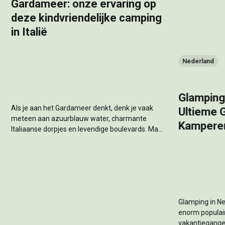
Gardameer: onze ervaring op
deze kindvriendelijke camping
in Italië
Nederland
Glamping
Als je aan het Gardameer denkt, denk je vaak
Ultieme 
meteen aan azuurblauw water, charmante
Kampere
Italiaanse dorpjes en levendige boulevards. Maar
waar verblijf je als je met je gezin een vakantie
wilt die zowel ontspannend als kindvriendelijk is?
Deze zomer besloten wij het zelf te ervaren en
kozen voor hu Altomincio...
Glamping in Ne
enorm populai
vakantiegange