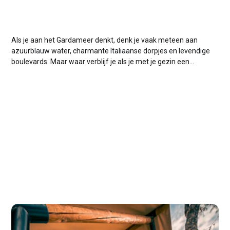
Als je aan het Gardameer denkt, denk je vaak meteen aan
azuurblauw water, charmante Italiaanse dorpjes en levendige
boulevards. Maar waar verblijf je als je met je gezin een
vakantie wilt die zowel ontspannend als kindvriendelijk is?
Deze zomer besloten wij het zelf te ervaren en kozen voor hu
Altomincio...