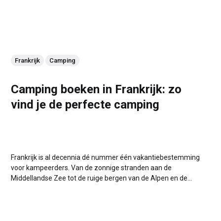
Frankrijk
Camping
Camping boeken in Frankrijk: zo
vind je de perfecte camping
Frankrijk is al decennia dé nummer één vakantiebestemming
voor kampeerders. Van de zonnige stranden aan de
Middellandse Zee tot de ruige bergen van de Alpen en de
rustige binnenlanden van de Dordogne – Frankrijk heeft
werkelijk voor ieder wat wils. Maar hoe en waar kun je nu het
beste jouw camping...