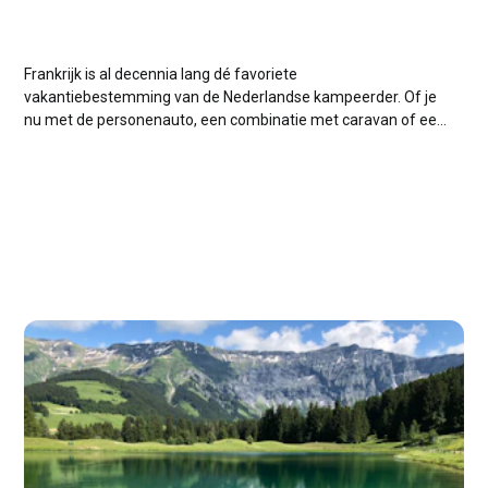
Frankrijk is al decennia lang dé favoriete
vakantiebestemming van de Nederlandse kampeerder. Of je
nu met de personenauto, een combinatie met caravan of een
ruime camper op pad gaat naar de Dordogne, de Provence,
de Franse Alpen of de Côte d'Azur: de reis er naartoe is
minstens zo...