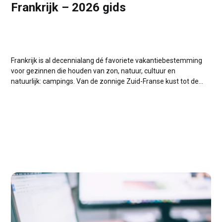
Frankrijk – 2026 gids
Frankrijk is al decennialang dé favoriete vakantiebestemming
voor gezinnen die houden van zon, natuur, cultuur en
natuurlijk: campings. Van de zonnige Zuid-Franse kust tot de
groene Dordogne en de ruige Ardèche: overal vind je
campings die speciaal zijn ingericht voor families met
kinderen. Maar welke campings zijn nu écht...